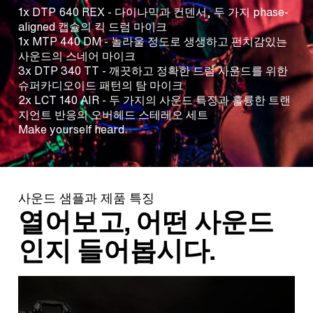
1x DTP 640 REX - 다이나믹과 컨덴서, 두 가지 phase-
aligned 캡슐의 킥 드럼 마이크
1x MTP 440 DM - 놀라울 정도로 생생하고 펀치감있는
사운드의 스네어 마이크
3x DTP 340 TT - 깨끗하고 정확한 드럼 사운드를 위한
슈퍼카디오이드 패턴의 탐 마이크
2x LCT 140 AIR - 두 가지의 사운드 특징과 훌륭한 트랜
지언트 반응의 오버헤드 스테레오 세트
Make yourself heard.
사운드 샘플과 제품 특징
열어보고, 어떤 사운드
인지 들어봅시다.