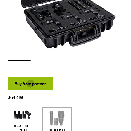
Buy from partner
버전 선택
BEATKIT
PRO
BEATKIT