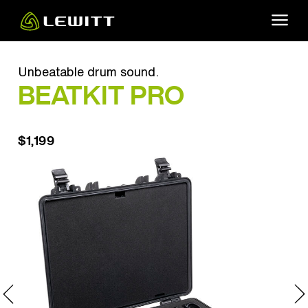
Skip
to
main
content
Unbeatable drum sound.
BEATKIT PRO
$1,199