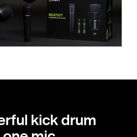
rful kick drum
 one mic.