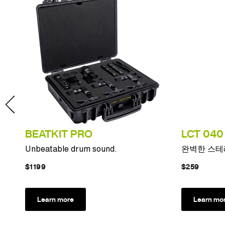
BEATKIT PRO
LCT 040 
Unbeatable drum sound.
완벽한 스테
$1199
$259
Learn more
Learn mo