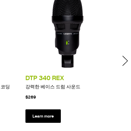
DTP 340 REX
DTP 
레코딩
강력한 베이스 드럼 사운드
듀얼 
$269
$449
Learn more
Lea