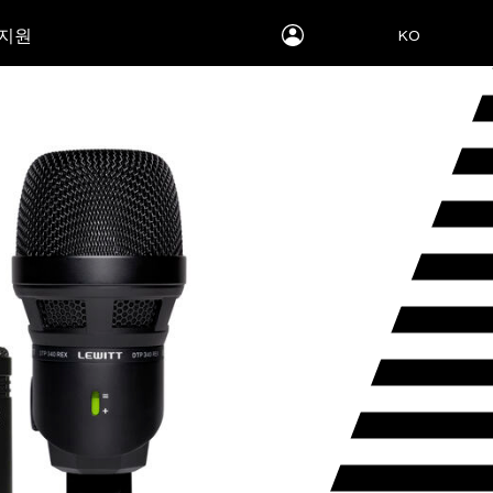
myLEWITT
 지원
KO
Account