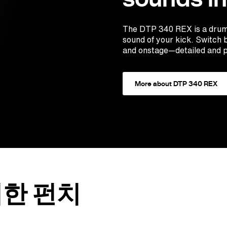
The DTP 340 REX is a drum
sound of your kick. Switch b
and onstage—detailed and p
More about DTP 340 REX
위한 펀치