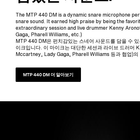
The MTP 440 DM is a dynamic snare microphone perfe
snare sound. It earned high praise by being the favori
extraordinary session and live drummer Kenny Arono
Gaga, Pharell Williams, etc.)
MTP 440 DM은 펀치감있는 스네어 사운드를 담을 수 
이크입니다. 이 마이크는 대단한 세션과 라이브 드러머 Kenny 
Mccartney, Lady Gaga, Pharell Williams 등과
MTP 440 DM 더 알아보기