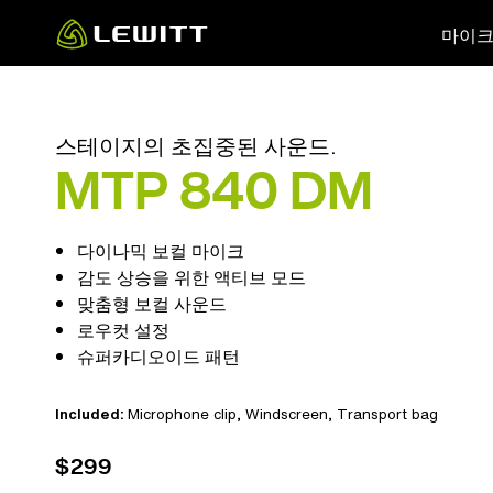
Skip
마이
to
main
content
스테이지의 초집중된 사운드.
MTP 840 DM
다이나믹 보컬 마이크
감도 상승을 위한 액티브 모드
맞춤형 보컬 사운드
로우컷 설정
슈퍼카디오이드 패턴
Included:
Microphone clip
, Windscreen,
Transport bag
$299