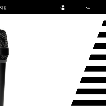
myLEWITT
 지원
KO
Account