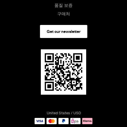
품질 보증
구매처
Get our newsletter
United States
/ USD