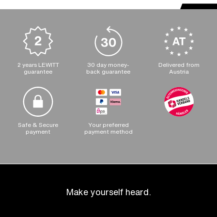
2 years LEWITT
30 day money-
Delivered from
guarantee
back guarantee
Austria
Safe & Secure
Your preferred
payment
payment method
Make yourself heard.