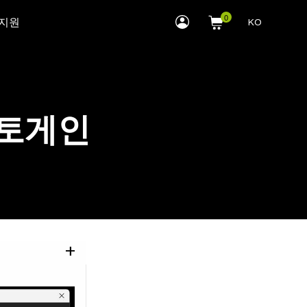
myLEWITT
 지원
KO
Account
 오토게인