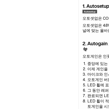
1. Autose
오토셋업은 CO
오토셋업은 48V
널에 맞는 올바
2. Autoga
오토게인은 인풋
중앙에 있는
이제 게인을
마이크와 인
오토게인 버
LED 휠에
그 동안 레
완료되면 L
LED 휠이 
토게인을 시