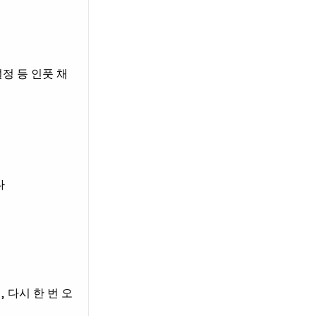
정 등 인풋 채
다
 다시 한 번 오