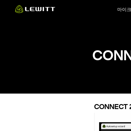
Skip
마이
to
main
content
CONN
CONNECT