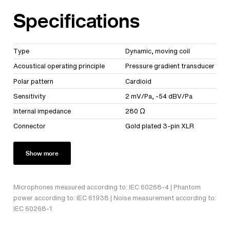
Specifications
Type
Dynamic, moving coil
Acoustical operating principle
Pressure gradient transducer
Polar pattern
Cardioid
Sensitivity
2 mV/Pa, -54 dBV/Pa
Internal impedance
280 Ω
Connector
Gold plated 3-pin XLR
Show more
Microphones measured according to: IEC 60268-4 | Phantom
power according to: IEC 61938 | Noise measurement according to:
IEC 60268-1