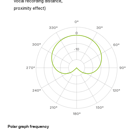
vocal recording distance,
proximity effect)
0°
330°
30°
0
300°
60°
-10
270°
90°
240°
120°
210°
150°
180°
Polar graph frequency