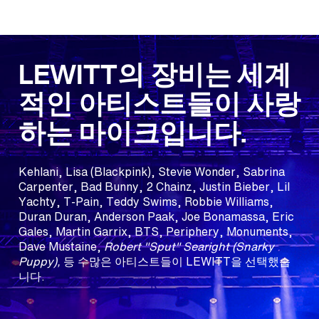
LEWITT의 장비는 세계
적인 아티스트들이 사랑
하는 마이크입니다.
Kehlani, Lisa (Blackpink), Stevie Wonder, Sabrina
Carpenter, Bad Bunny, 2 Chainz, Justin Bieber, Lil
Yachty, T-Pain, Teddy Swims, Robbie Williams,
Duran Duran, Anderson Paak, Joe Bonamassa, Eric
Gales, Martin Garrix, BTS, Periphery, Monuments,
Dave Mustaine,
Robert "Sput" Searight (Snarky
Puppy),
등 수많은 아티스트들이 LEWITT을 선택했습
니다.